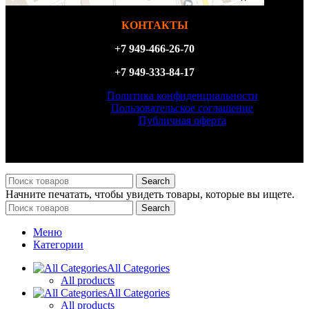
КОНТАКТЫ
+7 949-466-26-70
+7 949-333-84-17
Политика конфиденциальности
Пользовательское соглашение
Публичная оферта
ИП Филатова Татьяна Анатольевна, ИНН 614327156870,
ОГРН 323930100098540
Search
Начните печатать, чтобы увидеть товары, которые вы ищете.
Search
Меню
Категории
All Categories
All products
All Categories
All products