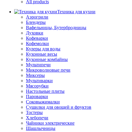
All products
Техника для кухни
Аэрогрили
Блендеры
Вафельницы, Бутербродницы
Духовки
Кофеварки
Кофемолки
Кулеры для воды
Кухонные весы
Кухонные комбайны
Мультипечи
Микроволновые печи
Миксеры
Мультиварки
Мясорубки
Настольные плиты
Пароварки
Соковыжималки
Сушилки для овощей и фруктов
Тостеры
Хлебопечи
Чайники электрические
Шашлычницы