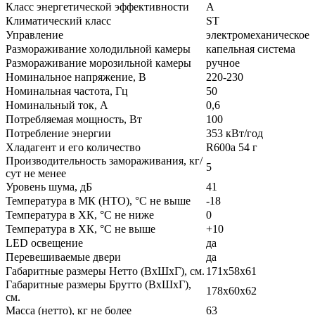
Класс энергетической эффективности
A
Климатический класс
ST
Управление
электромеханическое
Размораживание холодильной камеры
капельная система
Размораживание морозильной камеры
ручное
Номинальное напряжение, В
220-230
Номинальная частота, Гц
50
Номинальный ток, А
0,6
Потребляемая мощность, Вт
100
Потребление энергии
353 кВт/год
Хладагент и его количество
R600a 54 г
Производительность замораживания, кг/
5
сут не менее
Уровень шума, дБ
41
Температура в МК (НТО), °С не выше
-18
Температура в ХК, °С не ниже
0
Температура в ХК, °С не выше
+10
LED освещение
да
Перевешиваемые двери
да
Габаритные размеры Нетто (ВхШхГ), см.
171х58х61
Габаритные размеры Брутто (ВхШхГ),
178х60х62
см.
Масса (нетто), кг не более
63