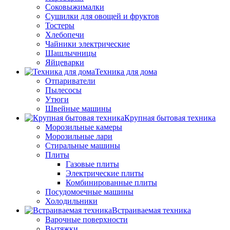
Соковыжималки
Сушилки для овощей и фруктов
Тостеры
Хлебопечи
Чайники электрические
Шашлычницы
Яйцеварки
Техника для дома
Отпариватели
Пылесосы
Утюги
Швейные машины
Крупная бытовая техника
Морозильные камеры
Морозильные лари
Стиральные машины
Плиты
Газовые плиты
Электрические плиты
Комбинированные плиты
Посудомоечные машины
Холодильники
Встраиваемая техника
Варочные поверхности
Вытяжки