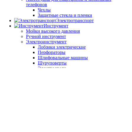
телефонов
Чехлы
Защитные стекла и пленки
Электротранспорт
Инструмент
Мойки высокого давления
Ручной инструмент
Электроинструмент
Лобзики электрические
Перфораторы
Шлифовальные машины
Шуруповерты
Электродрели
Хоз. товары
Резервуары для воды
Список желаний
Вход / Регистрация
Корзина
Закрыть
График работы: Пн-Пт 9:00-18:00, Сб 9:00-14:00, Вс -
выходной
Войти в систему
Закрыть