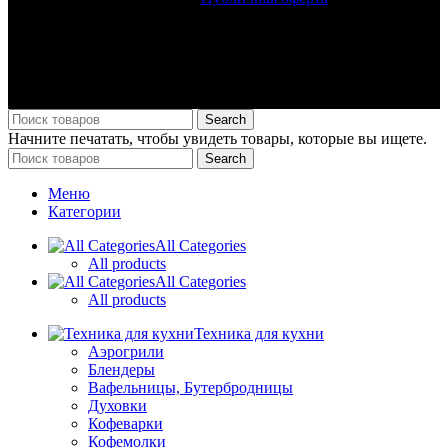
ИП Филатова Татьяна Анатольевна, ИНН 614327156870,
ОГРН 323930100098540
Search
Начните печатать, чтобы увидеть товары, которые вы ищете.
Search
Меню
Категории
All Categories
All products
All Categories
All products
Техника для кухни
Аэрогрили
Блендеры
Вафельницы, Бутербродницы
Духовки
Кофеварки
Кофемолки