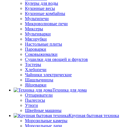
Кулеры для воды
Кухонные весы
Кухонные комбайны
Мультипечи
Микроволновые печи
Миксеры
Мультиварки
Мясорубки
Настольные плиты
Пароварки
Соковыжималки
Сушилки для овощей и фруктов
Тостеры
Хлебопечи
Чайники электрические
Шашлычницы
Яйцеварки
Техника для дома
Отпариватели
Пылесосы
Утюги
Швейные машины
Крупная бытовая техника
Морозильные камеры
Морозильные лари