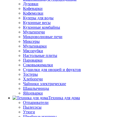
Духовки
Кофеварки
Кофемолки
Кулеры для воды
Кухонные весы
Кухонные комбайны
Мультипечи
Микроволновые печи
Миксеры
Мультиварки
Мясорубки
Настольные плиты
Пароварки
Соковыжималки
Сушилки для овощей и фруктов
Тостеры
Хлебопечи
Чайники электрические
Шашлычницы
Яйцеварки
Техника для дома
Отпариватели
Пылесосы
Утюги
Швейные машины