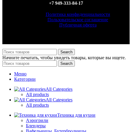
+7 949-333-84-17
Политика конфиденциальности
Пользовательское соглашение
Публичная оферта
ИП Филатова Татьяна Анатольевна, ИНН 614327156870,
ОГРН 323930100098540
Search
Начните печатать, чтобы увидеть товары, которые вы ищете.
Search
Меню
Категории
All Categories
All products
All Categories
All products
Техника для кухни
Аэрогрили
Блендеры
Вафельницы, Бутербродницы