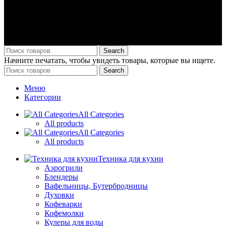
ИП Филатова Татьяна Анатольевна, ИНН 614327156870,
ОГРН 323930100098540
Search
Начните печатать, чтобы увидеть товары, которые вы ищете.
Search
Меню
Категории
All Categories
All products
All Categories
All products
Техника для кухни
Аэрогрили
Блендеры
Вафельницы, Бутербродницы
Духовки
Кофеварки
Кофемолки
Кулеры для воды