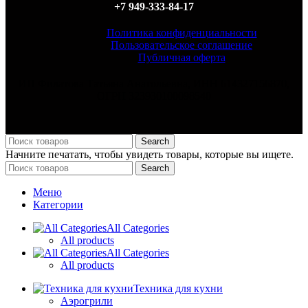
+7 949-333-84-17
Политика конфиденциальности
Пользовательское соглашение
Публичная оферта
ИП Филатова Татьяна Анатольевна, ИНН 614327156870,
ОГРН 323930100098540
Search
Начните печатать, чтобы увидеть товары, которые вы ищете.
Search
Меню
Категории
All Categories
All products
All Categories
All products
Техника для кухни
Аэрогрили