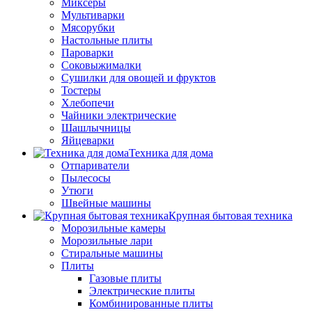
Миксеры
Мультиварки
Мясорубки
Настольные плиты
Пароварки
Соковыжималки
Сушилки для овощей и фруктов
Тостеры
Хлебопечи
Чайники электрические
Шашлычницы
Яйцеварки
Техника для дома
Отпариватели
Пылесосы
Утюги
Швейные машины
Крупная бытовая техника
Морозильные камеры
Морозильные лари
Стиральные машины
Плиты
Газовые плиты
Электрические плиты
Комбинированные плиты