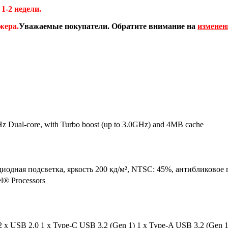
1-2 недели.
жера.
Уважаемые покупатели. Обратите внимание на
изменен
z Dual-core, with Turbo boost (up to 3.0GHz) and 4MB cache
тодиодная подсветка, яркость 200 кд/м², NTSC: 45%, антибликово
el® Processors
x USB 2.0 1 x Type-C USB 3.2 (Gen 1) 1 x Type-A USB 3.2 (Gen 