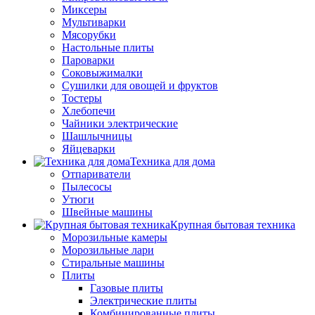
Миксеры
Мультиварки
Мясорубки
Настольные плиты
Пароварки
Соковыжималки
Сушилки для овощей и фруктов
Тостеры
Хлебопечи
Чайники электрические
Шашлычницы
Яйцеварки
Техника для дома
Отпариватели
Пылесосы
Утюги
Швейные машины
Крупная бытовая техника
Морозильные камеры
Морозильные лари
Стиральные машины
Плиты
Газовые плиты
Электрические плиты
Комбинированные плиты