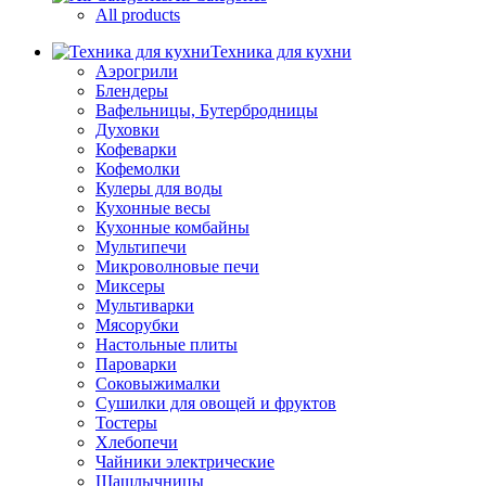
All products
Техника для кухни
Аэрогрили
Блендеры
Вафельницы, Бутербродницы
Духовки
Кофеварки
Кофемолки
Кулеры для воды
Кухонные весы
Кухонные комбайны
Мультипечи
Микроволновые печи
Миксеры
Мультиварки
Мясорубки
Настольные плиты
Пароварки
Соковыжималки
Сушилки для овощей и фруктов
Тостеры
Хлебопечи
Чайники электрические
Шашлычницы