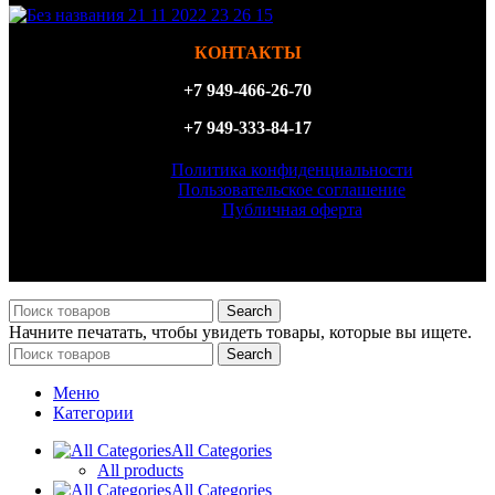
КОНТАКТЫ
+7 949-466-26-70
+7 949-333-84-17
Политика конфиденциальности
Пользовательское соглашение
Публичная оферта
ИП Филатова Татьяна Анатольевна, ИНН 614327156870,
ОГРН 323930100098540
Search
Начните печатать, чтобы увидеть товары, которые вы ищете.
Search
Меню
Категории
All Categories
All products
All Categories