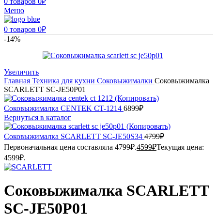
0
товаров
0
₽
Меню
0
товаров
0
₽
-14%
Увеличить
Главная
Техника для кухни
Соковыжималки
Соковыжималка
SCARLETT SC-JE50P01
Соковыжималка CENTEK CT-1214
6899
₽
Вернуться в каталог
Соковыжималка SCARLETT SC-JE50S34
4799
₽
Первоначальная цена составляла 4799₽.
4599
₽
Текущая цена:
4599₽.
Соковыжималка SCARLETT
SC-JE50P01