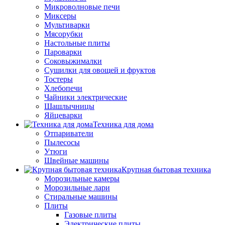
Микроволновые печи
Миксеры
Мультиварки
Мясорубки
Настольные плиты
Пароварки
Соковыжималки
Сушилки для овощей и фруктов
Тостеры
Хлебопечи
Чайники электрические
Шашлычницы
Яйцеварки
Техника для дома
Отпариватели
Пылесосы
Утюги
Швейные машины
Крупная бытовая техника
Морозильные камеры
Морозильные лари
Стиральные машины
Плиты
Газовые плиты
Электрические плиты