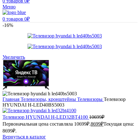
0
товаров
0
₽
Меню
0
товаров
0
₽
-16%
Увеличить
Главная
Телевизоры, кронштейны
Телевизоры
Телевизор
HYUNDAI H-LED40BS5003
Телевизор HYUNDAI H-LED32BT4100
10699
₽
Первоначальная цена составляла 10699₽.
8699
₽
Текущая цена:
8699₽.
Вернуться в каталог