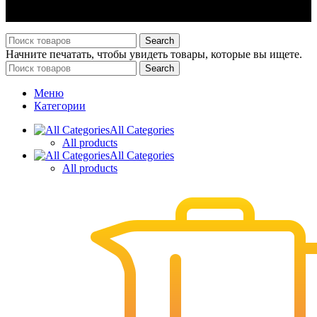
ИП Филатова Татьяна Анатольевна, ИНН 614327156870,
ОГРН 323930100098540
Search
Начните печатать, чтобы увидеть товары, которые вы ищете.
Search
Меню
Категории
All Categories
All products
All Categories
All products