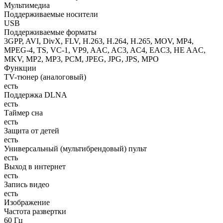
Мультимедиа
Поддерживаемые носители
USB
Поддерживаемые форматы
3GPP, AVI, DivX, FLV, H.263, H.264, H.265, MOV, MP4,
MPEG-4, TS, VC-1, VP9, AAC, AC3, AC4, EAC3, HE AAC,
MKV, MP2, MP3, PCM, JPEG, JPG, JPS, MPO
Функции
TV-тюнер (аналоговый)
есть
Поддержка DLNA
есть
Таймер сна
есть
Защита от детей
есть
Универсальный (мультибрендовый) пульт
есть
Выход в интернет
есть
Запись видео
есть
Изображение
Частота развертки
60 Гц