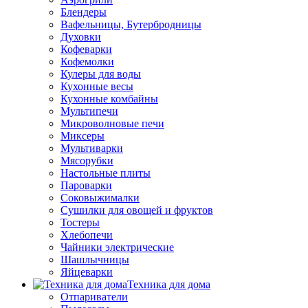
Блендеры
Вафельницы, Бутербродницы
Духовки
Кофеварки
Кофемолки
Кулеры для воды
Кухонные весы
Кухонные комбайны
Мультипечи
Микроволновые печи
Миксеры
Мультиварки
Мясорубки
Настольные плиты
Пароварки
Соковыжималки
Сушилки для овощей и фруктов
Тостеры
Хлебопечи
Чайники электрические
Шашлычницы
Яйцеварки
Техника для дома
Отпариватели