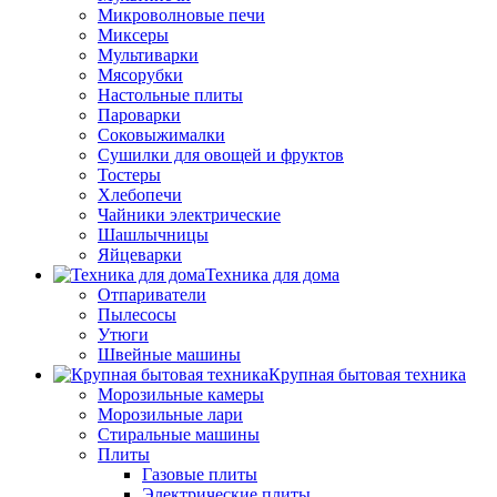
Микроволновые печи
Миксеры
Мультиварки
Мясорубки
Настольные плиты
Пароварки
Соковыжималки
Сушилки для овощей и фруктов
Тостеры
Хлебопечи
Чайники электрические
Шашлычницы
Яйцеварки
Техника для дома
Отпариватели
Пылесосы
Утюги
Швейные машины
Крупная бытовая техника
Морозильные камеры
Морозильные лари
Стиральные машины
Плиты
Газовые плиты
Электрические плиты