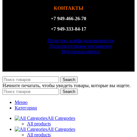
КОНТАКТЫ
+7 949-466-26-70
+7 949-333-84-17
Политика конфиденциальности
Пользовательское соглашение
Публичная оферта
ИП Филатова Татьяна Анатольевна, ИНН 614327156870,
ОГРН 323930100098540
Search
Начните печатать, чтобы увидеть товары, которые вы ищете.
Search
Меню
Категории
All Categories
All products
All Categories
All products