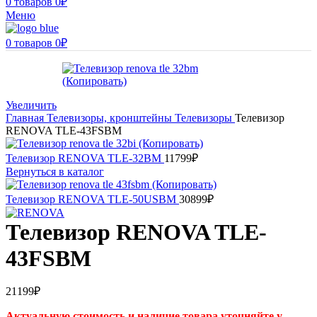
0
товаров
0
₽
Меню
0
товаров
0
₽
Увеличить
Главная
Телевизоры, кронштейны
Телевизоры
Телевизор
RENOVA TLE-43FSBM
Телевизор RENOVA TLE-32BM
11799
₽
Вернуться в каталог
Телевизор RENOVA TLE-50USBM
30899
₽
Телевизор RENOVA TLE-
43FSBM
21199
₽
Актуальную стоимость и наличие товара уточняйте у