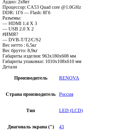
Аудио: 2х8вт
Процессор: CA53 Quad core @1.0GHz
DDR: 1Гб — Flash: 8Гб
Разъемы:
— HDMI 1.4 X 3
— USB 2.0 X 2
#ИМЯ?
— DVB-T/T2/C/S2
Вес нетто : 6,5кг
Вес брутто: 8,9кг
Габариты изделия: 963х180х608 мм
Габариты упаковки: 1010х108х610 мм
Детали
Производитель
RENOVA
Страна производитель
Россия
Тип
LED (LCD)
Диагональ экрана (")
43