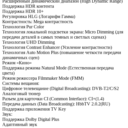
Расширенный динамический диапазон (High Dynamic Range)
Поддержка HDR контента
Поддержка HDR 10+
Регулировка HLG (Логарифм Гамма)
Контрастность: Mega контрастность
Технология Pur Color
Технология локальной подсветки экрана: Micro Dimming (для
передачи деталей в самых темных и светлых сценах)
Технология UHD Dimming
Технология Contrast Enhancer (Усиление контрастности)
Технология Auto Motion Plus (повышение четкости передачи
динамичных сцен)
Режим «Кино»
Поддержка режима Natural Mode (Естественная передача
цвета)
Режим режиссера Filmmaker Mode (FMM)
Системы вещания:
Цифровое телевещание (Digital Broadcasting): DVB-T2/C/S2
Аналоговый тюнер
Разъем для карточки CI (Common Interface): CI+(1.4)
Передача данных (Data Broadcasting): HbbTV 2.0.2(RU)
Поддержка приложения TV Key
Звук:
Поддержка Dolby Digital Plus
Адаптивный звук