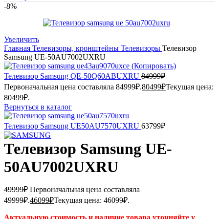
-8%
Увеличить
Главная
Телевизоры, кронштейны
Телевизоры
Телевизор
Samsung UE-50AU7002UXRU
Телевизор Samsung QE-50Q60ABUXRU
84999
₽
Первоначальная цена составляла 84999₽.
80499
₽
Текущая цена:
80499₽.
Вернуться в каталог
Телевизор Samsung UE50AU7570UXRU
63799
₽
Телевизор Samsung UE-
50AU7002UXRU
49999
₽
Первоначальная цена составляла
49999₽.
46099
₽
Текущая цена: 46099₽.
Актуальную стоимость и наличие товара уточняйте у