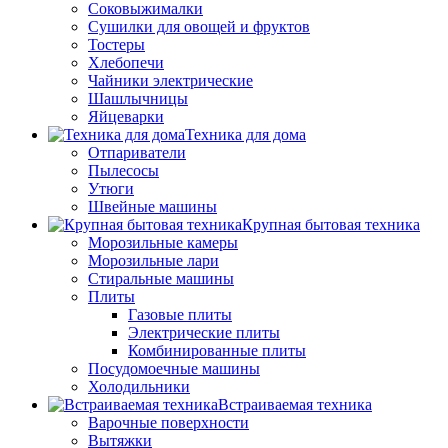
Соковыжималки
Сушилки для овощей и фруктов
Тостеры
Хлебопечи
Чайники электрические
Шашлычницы
Яйцеварки
Техника для дома
Отпариватели
Пылесосы
Утюги
Швейные машины
Крупная бытовая техника
Морозильные камеры
Морозильные лари
Стиральные машины
Плиты
Газовые плиты
Электрические плиты
Комбинированные плиты
Посудомоечные машины
Холодильники
Встраиваемая техника
Варочные поверхности
Вытяжки