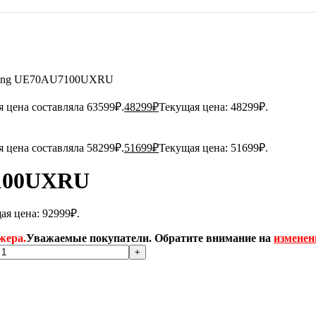
sung UE70AU7100UXRU
 цена составляла 63599₽.
48299
₽
Текущая цена: 48299₽.
 цена составляла 58299₽.
51699
₽
Текущая цена: 51699₽.
7100UXRU
ая цена: 92999₽.
жера.
Уважаемые покупатели. Обратите внимание на
изменен