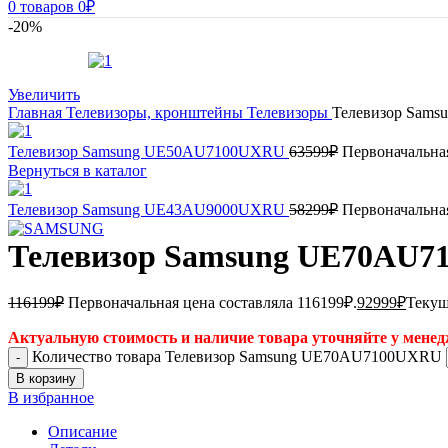
0
товаров
0
₽
-20%
Увеличить
Главная
Телевизоры, кронштейны
Телевизоры
Телевизор Sam
Телевизор Samsung UE50AU7100UXRU
63599
₽
Первоначальная
Вернуться в каталог
Телевизор Samsung UE43AU9000UXRU
58299
₽
Первоначальная
Телевизор Samsung UE70AU
116199
₽
Первоначальная цена составляла 116199₽.
92999
₽
Текущ
Актуальную стоимость и наличие товара уточняйте у менед
Количество товара Телевизор Samsung UE70AU7100UXRU
В корзину
В избранное
Описание