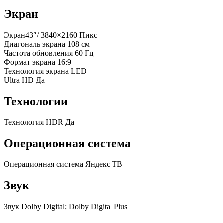
Экран
Экран
43″/ 3840×2160
Пикс
Диагональ
экрана
108 см
Частота
обновления
60 Гц
Формат
экрана
16:9
Технология
экрана
LED
Ultra
HD
Да
Технологии
Технология
HDR
Да
Операционная система
Операционная
система
Яндекс.ТВ
Звук
Звук
Dolby Digital; Dolby Digital
Plus