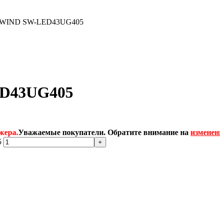
ARWIND SW-LED43UG405
ED43UG405
жера.
Уважаемые покупатели. Обратите внимание на
изменен
5