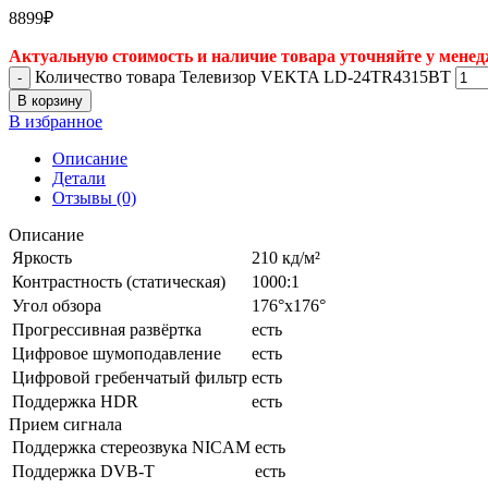
8899
₽
Актуальную стоимость и наличие товара уточняйте у менед
Количество товара Телевизор VEKTA LD-24TR4315BT
В корзину
В избранное
Описание
Детали
Отзывы (0)
Описание
Яркость
210 кд/м²
Контрастность (статическая)
1000:1
Угол обзора
176°х176°
Прогрессивная развёртка
есть
Цифровое шумоподавление
есть
Цифровой гребенчатый фильтр
есть
Поддержка HDR
есть
Прием сигнала
Поддержка стереозвука NICAM
есть
Поддержка DVB-T
есть