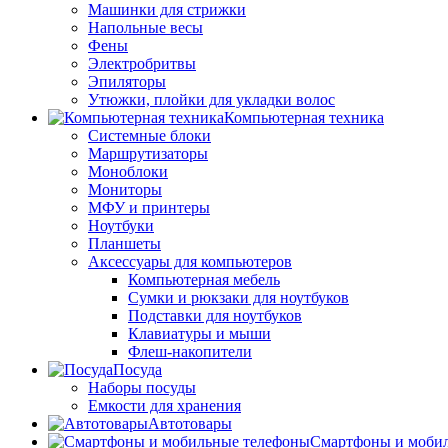
Машинки для стрижки
Напольные весы
Фены
Электробритвы
Эпиляторы
Утюжки, плойки для укладки волос
Компьютерная техника
Системные блоки
Маршрутизаторы
Моноблоки
Мониторы
МФУ и принтеры
Ноутбуки
Планшеты
Аксессуары для компьютеров
Компьютерная мебель
Сумки и рюкзаки для ноутбуков
Подставки для ноутбуков
Клавиатуры и мыши
Флеш-накопители
Посуда
Наборы посуды
Емкости для хранения
Автотовары
Смартфоны и моби