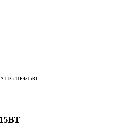
TA LD-24TR4315BT
15BT